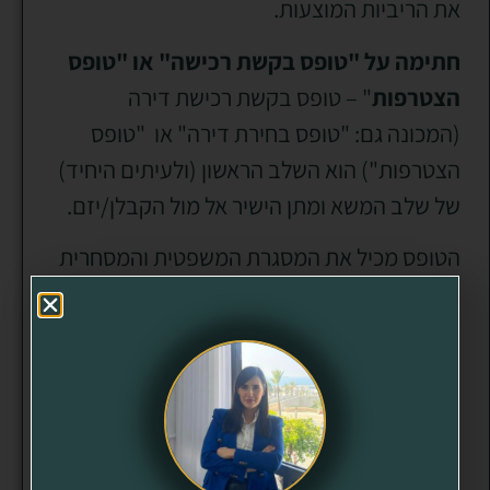
את הריביות המוצעות.
חתימה על "טופס בקשת רכישה" או "טופס
הצטרפות
" – טופס בקשת רכישת דירה
(המכונה גם: "טופס בחירת דירה" או "טופס
הצטרפות") הוא השלב הראשון (ולעיתים היחיד)
של שלב המשא ומתן הישיר אל מול הקבלן/יזם.
הטופס מכיל את המסגרת המשפטית והמסחרית
בין הצדדים, בין היתר, את פרטי הרוכשים, פרטי
הדירה, פרטי התשלומים ופרטים נוספים
שרלוונטיים לעסקה.
על הטופס חובה לחתום, והוא אמור להגן על
האינטרסים של שני הצדדים – הראשון של
הרוכשים, שמא הקבלן ימכור את הדירה לאחר,