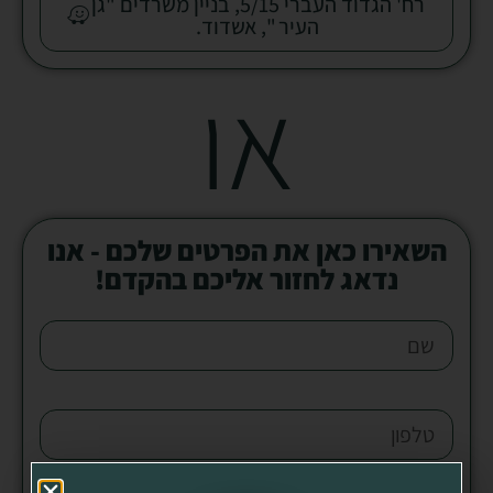
רח' הגדוד העברי 5/15, בניין משרדים "גן
העיר ", אשדוד.
או
השאירו כאן את הפרטים שלכם - אנו
נדאג לחזור אליכם בהקדם!