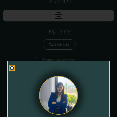
ניווט מהיר
יצירת קשר
08-999-9182
זמינים לכם גם בוואטסאפ
Morankatorza.adv@gmail.com
רח' הגדוד העברי 5/15, בניין משרדים "גן העיר ", אשדוד.
מדיוניות פרטיות
עקבו אחרינו