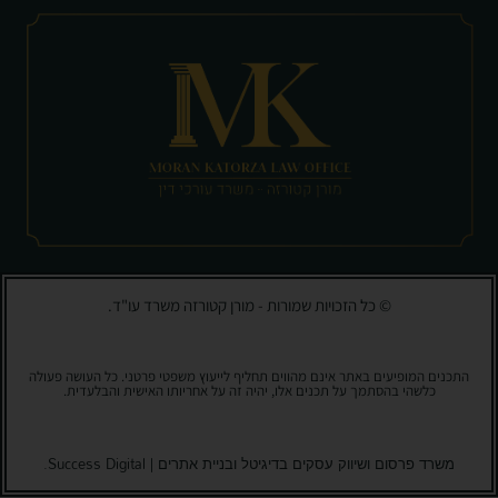
© כל הזכויות שמורות - מורן קטורזה משרד עו"ד.
התכנים המופיעים באתר אינם מהווים תחליף לייעוץ משפטי פרטני. כל העושה פעולה
כלשהי בהסתמך על תכנים אלו, יהיה זה על אחריותו האישית והבלעדית.
משרד פרסום ושיווק עסקים בדיגיטל ובניית אתרים | Success Digital.